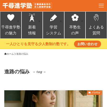
千尋進学塾
新着
学習
卒塾生
よくある
の魅力
情報
システム
の声
質問
一人ひとりを見守る少人数制の塾です。
お問い合わせ
ホーム
進路の悩み
進路の悩み
– tag –
小中学生