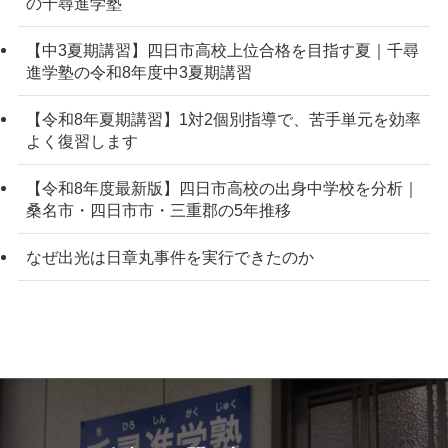
の千尋進学塾
【中3夏期講習】四日市高校上位合格を目指す夏｜千尋
進学塾の令和8年度中3夏期講習
【令和8年夏期講習】1対2個別指導で、苦手単元を効率
よく復習します
【令和8年度最新版】四日市高校の出身中学校を分析｜
桑名市・四日市市・三重郡の5年推移
なぜ出光は日章丸事件を実行できたのか