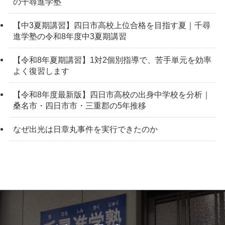
の千尋進学塾
【中3夏期講習】四日市高校上位合格を目指す夏｜千尋
進学塾の令和8年度中3夏期講習
【令和8年夏期講習】1対2個別指導で、苦手単元を効率
よく復習します
【令和8年度最新版】四日市高校の出身中学校を分析｜
桑名市・四日市市・三重郡の5年推移
なぜ出光は日章丸事件を実行できたのか