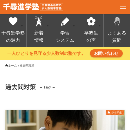
千尋進学塾
新着
学習
卒塾生
よくある
の魅力
情報
システム
の声
質問
一人ひとりを見守る少人数制の塾です。
お問い合わせ
ホーム
過去問対策
過去問対策
– tag –
小中学生