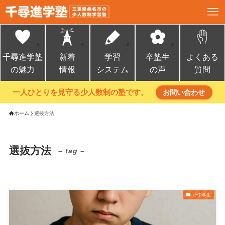
千尋進学塾
新着
学習
卒塾生
よくある
の魅力
情報
システム
の声
質問
一人ひとりを見守る少人数制の塾です。
お問い合わせ
ホーム
選抜方法
選抜方法
– tag –
小中学生