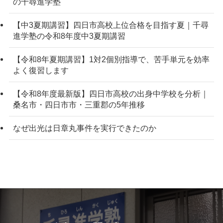
の千尋進学塾
【中3夏期講習】四日市高校上位合格を目指す夏｜千尋
進学塾の令和8年度中3夏期講習
【令和8年夏期講習】1対2個別指導で、苦手単元を効率
よく復習します
【令和8年度最新版】四日市高校の出身中学校を分析｜
桑名市・四日市市・三重郡の5年推移
なぜ出光は日章丸事件を実行できたのか