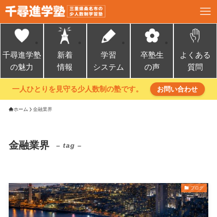
千尋進学塾
新着
学習
卒塾生
よくある
の魅力
情報
システム
の声
質問
一人ひとりを見守る少人数制の塾です。
お問い合わせ
ホーム
金融業界
金融業界
– tag –
ブログ