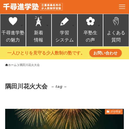
千尋進学塾
新着
学習
卒塾生
よくある
の魅力
情報
システム
の声
質問
一人ひとりを見守る少人数制の塾です。
お問い合わせ
ホーム
隅田川花火大会
隅田川花火大会
– tag –
小中学生