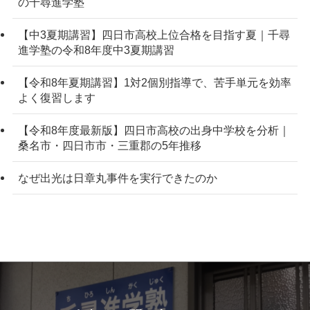
の千尋進学塾
【中3夏期講習】四日市高校上位合格を目指す夏｜千尋
進学塾の令和8年度中3夏期講習
【令和8年夏期講習】1対2個別指導で、苦手単元を効率
よく復習します
【令和8年度最新版】四日市高校の出身中学校を分析｜
桑名市・四日市市・三重郡の5年推移
なぜ出光は日章丸事件を実行できたのか