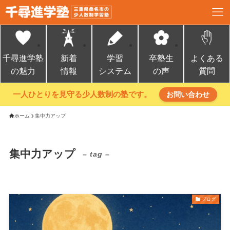
千尋進学塾
新着
学習
卒塾生
よくある
の魅力
情報
システム
の声
質問
一人ひとりを見守る少人数制の塾です。
お問い合わせ
ホーム
集中力アップ
集中力アップ
– tag –
ブログ