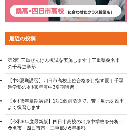
最近の投稿
第2回 三重ぜんけん模試を実施します｜三重県桑名市
の千尋進学塾
【中3夏期講習】四日市高校上位合格を目指す夏｜千尋
進学塾の令和8年度中3夏期講習
【令和8年夏期講習】1対2個別指導で、苦手単元を効率
よく復習します
【令和8年度最新版】四日市高校の出身中学校を分析｜
桑名市・四日市市・三重郡の5年推移