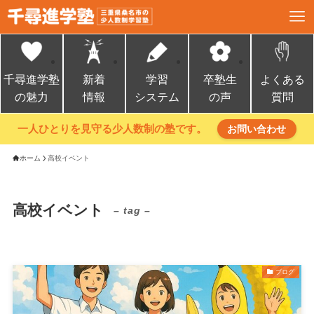
千尋進学塾
新着
学習
卒塾生
よくある
の魅力
情報
システム
の声
質問
一人ひとりを見守る少人数制の塾です。
お問い合わせ
ホーム
高校イベント
高校イベント
– tag –
ブログ