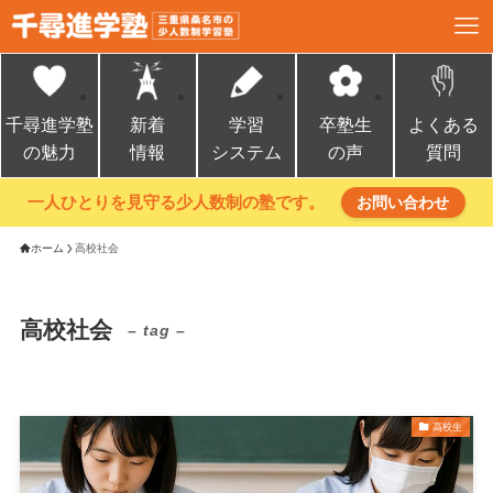
千尋進学塾
新着
学習
卒塾生
よくある
の魅力
情報
システム
の声
質問
一人ひとりを見守る少人数制の塾です。
お問い合わせ
ホーム
高校社会
高校社会
– tag –
高校生