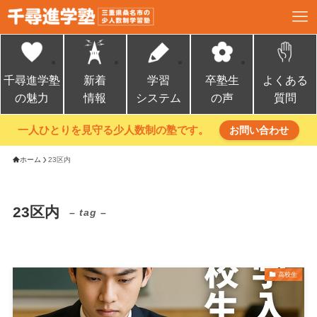
千尋進学塾
新着
学習
卒塾生
よくある
の魅力
情報
システム
の声
質問
一人ひとりを見守る少人数制の塾です。
お問い合わせ
ホーム
23区内
23区内
– tag –
高校生