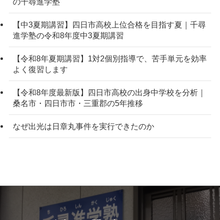
の千尋進学塾
【中3夏期講習】四日市高校上位合格を目指す夏｜千尋
進学塾の令和8年度中3夏期講習
【令和8年夏期講習】1対2個別指導で、苦手単元を効率
よく復習します
【令和8年度最新版】四日市高校の出身中学校を分析｜
桑名市・四日市市・三重郡の5年推移
なぜ出光は日章丸事件を実行できたのか