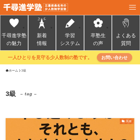
千尋進学塾
新着
学習
卒塾生
よくある
の魅力
情報
システム
の声
質問
一人ひとりを見守る少人数制の塾です。
お問い合わせ
ホーム
3級
3級
– tag –
英検