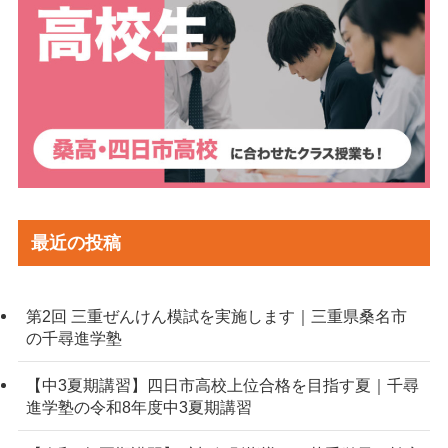
最近の投稿
第2回 三重ぜんけん模試を実施します｜三重県桑名市
の千尋進学塾
【中3夏期講習】四日市高校上位合格を目指す夏｜千尋
進学塾の令和8年度中3夏期講習