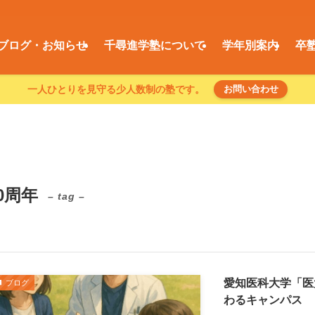
ブログ・お知らせ
千尋進学塾について
学年別案内
卒
一人ひとりを見守る少人数制の塾です。
お問い合わせ
0周年
– tag –
愛知医科大学「医
ブログ
わるキャンパス