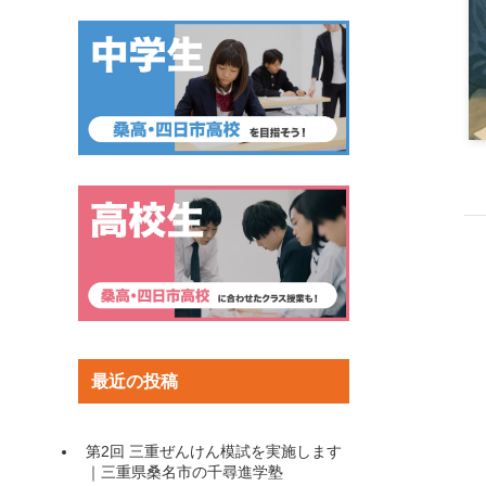
最近の投稿
第2回 三重ぜんけん模試を実施します
｜三重県桑名市の千尋進学塾