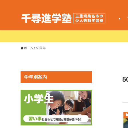
ホーム
50周年
学年別案内
5