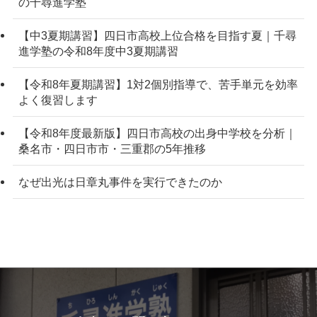
の千尋進学塾
【中3夏期講習】四日市高校上位合格を目指す夏｜千尋
進学塾の令和8年度中3夏期講習
【令和8年夏期講習】1対2個別指導で、苦手単元を効率
よく復習します
【令和8年度最新版】四日市高校の出身中学校を分析｜
桑名市・四日市市・三重郡の5年推移
なぜ出光は日章丸事件を実行できたのか