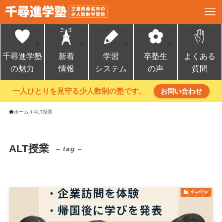
千尋進学塾
新着
学習
卒塾生
よくある
の魅力
情報
システム
の声
質問
一人ひとりを見守る少人数制の塾です。
お問い合わせ
ホーム
ALT授業
ALT授業
– tag –
小中学生