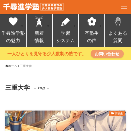
千尋進学塾
新着
学習
卒塾生
よくある
の魅力
情報
システム
の声
質問
一人ひとりを見守る少人数制の塾です。
お問い合わせ
ホーム
三重大学
三重大学
– tag –
高校生