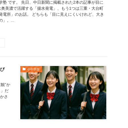
学塾 です。 先日、中日新聞に掲載された2本の記事が目に
は奥美濃で活躍する「揚水発電」、もう1つは三重・大台町
発電所」のお話。 どちらも「目に見えにくいけれど、大き
」。...
び
小中学生
観”か
る」だ
づかさ