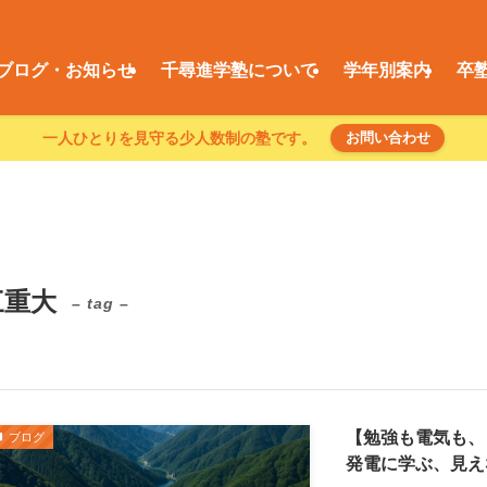
ブログ・お知らせ
千尋進学塾について
学年別案内
卒
一人ひとりを見守る少人数制の塾です。
お問い合わせ
三重大
– tag –
【勉強も電気も、
ブログ
発電に学ぶ、見え