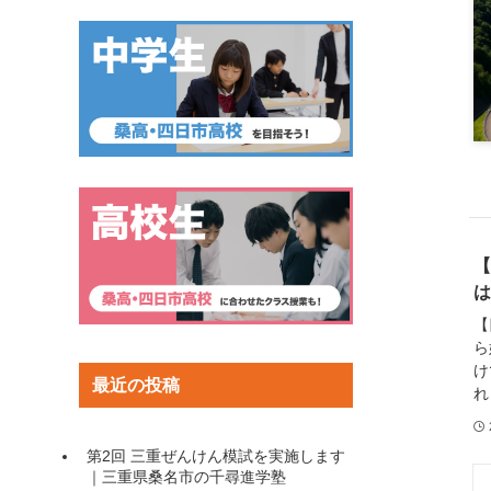
【
は
【
ら
け
最近の投稿
れ
第2回 三重ぜんけん模試を実施します
｜三重県桑名市の千尋進学塾