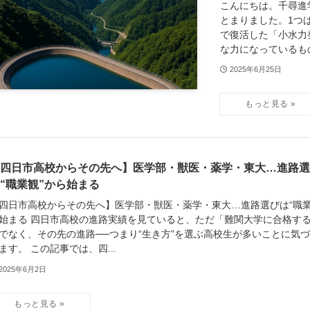
こんにちは。千尋進
とまりました。1つ
で復活した「小水力
な力になっているもの
2025年6月25日
四日市高校からその先へ】医学部・獣医・薬学・東大…進路選
“職業観”から始まる
四日市高校からその先へ】医学部・獣医・薬学・東大…進路選びは“職業
始まる 四日市高校の進路実績を見ていると、ただ「難関大学に合格す
でなく、その先の進路──つまり“生き方”を選ぶ高校生が多いことに気
ます。 この記事では、四...
2025年6月2日