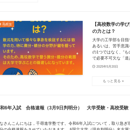
【高校数学の学び
高校生
の力とは？
大学の工学部を目指
あるいは、苦手意識
の1つではなく、“も
で必要不可欠な「道具
2025年5月20日
和6年入試 合格速報（3月9日判明分） 大学受験・高校受験
なさんこんにちは，千尋進学塾です。令和6年入試について，取り急ぎ
分の合格速報をさせていただきます。 §国立大学（現在判明分）名古屋