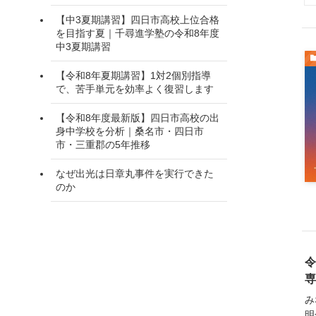
【中3夏期講習】四日市高校上位合格
を目指す夏｜千尋進学塾の令和8年度
中3夏期講習
【令和8年夏期講習】1対2個別指導
で、苦手単元を効率よく復習します
【令和8年度最新版】四日市高校の出
身中学校を分析｜桑名市・四日市
市・三重郡の5年推移
なぜ出光は日章丸事件を実行できた
のか
令
専
み
明