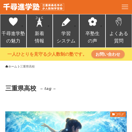
千尋進学塾
新着
学習
卒塾生
よくある
の魅力
情報
システム
の声
質問
一人ひとりを見守る少人数制の塾です。
お問い合わせ
ホーム
三重県高校
三重県高校
– tag –
ブログ