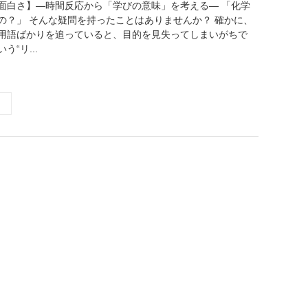
面白さ】―時間反応から「学びの意味」を考える― 「化学
の？」 そんな疑問を持ったことはありませんか？ 確かに、
用語ばかりを追っていると、目的を見失ってしまいがちで
“リ...