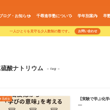
ブログ・お知らせ
千尋進学塾について
学年別案内
卒
一人ひとりを見守る少人数制の塾です。
お問い合わせ
二硫酸ナトリウム
– tag –
【実験で学ぶ化学
高校生
―