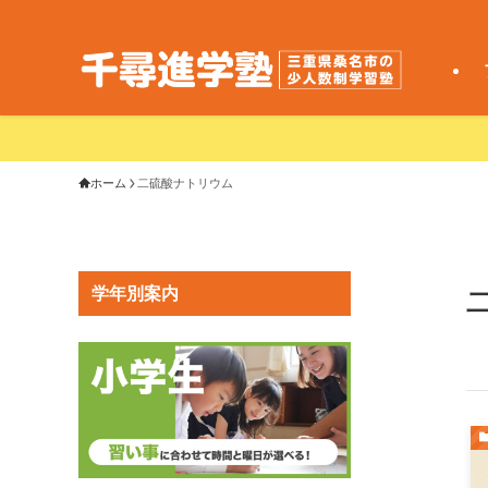
ホーム
二硫酸ナトリウム
学年別案内