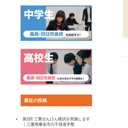
最近の投稿
第2回 三重ぜんけん模試を実施します
｜三重県桑名市の千尋進学塾