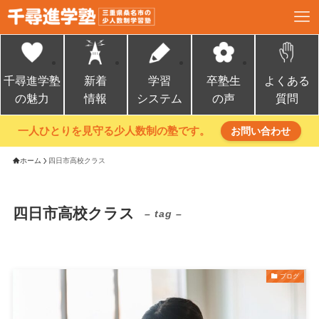
千尋進学塾
新着
学習
卒塾生
よくある
の魅力
情報
システム
の声
質問
一人ひとりを見守る少人数制の塾です。
お問い合わせ
ホーム
四日市高校クラス
四日市高校クラス
– tag –
ブログ