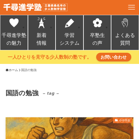
千尋進学塾
新着
学習
卒塾生
よくある
の魅力
情報
システム
の声
質問
一人ひとりを見守る少人数制の塾です。
お問い合わせ
ホーム
国語の勉強
国語の勉強
– tag –
小中学生