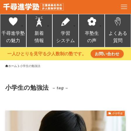
千尋進学塾
新着
学習
卒塾生
よくある
の魅力
情報
システム
の声
質問
一人ひとりを見守る少人数制の塾です。
お問い合わせ
ホーム
小学生の勉強法
小学生の勉強法
– tag –
小中学生