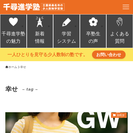
千尋進学塾
新着
学習
卒塾生
よくある
の魅力
情報
システム
の声
質問
一人ひとりを見守る少人数制の塾です。
お問い合わせ
ホーム
幸せ
幸せ
– tag –
高校生