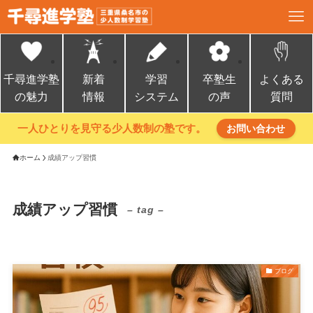
千尋進学塾
新着
学習
卒塾生
よくある
の魅力
情報
システム
の声
質問
一人ひとりを見守る少人数制の塾です。
お問い合わせ
ホーム
成績アップ習慣
成績アップ習慣
– tag –
ブログ