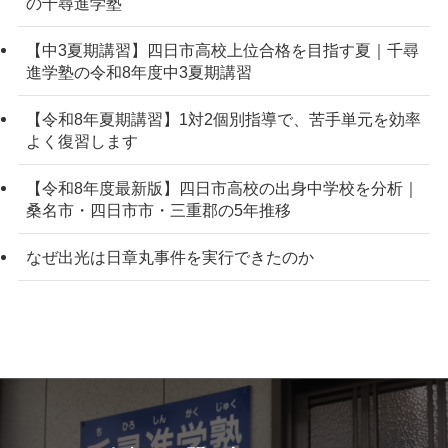
の千尋進学塾
【中3夏期講習】四日市高校上位合格を目指す夏｜千尋
進学塾の令和8年度中3夏期講習
【令和8年夏期講習】1対2個別指導で、苦手単元を効率
よく復習します
【令和8年度最新版】四日市高校の出身中学校を分析｜
桑名市・四日市市・三重郡の5年推移
なぜ出光は日章丸事件を実行できたのか