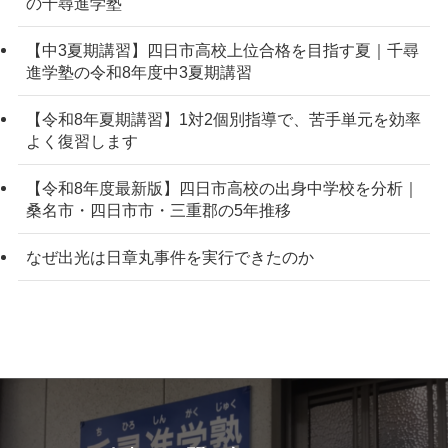
の千尋進学塾
【中3夏期講習】四日市高校上位合格を目指す夏｜千尋
進学塾の令和8年度中3夏期講習
【令和8年夏期講習】1対2個別指導で、苦手単元を効率
よく復習します
【令和8年度最新版】四日市高校の出身中学校を分析｜
桑名市・四日市市・三重郡の5年推移
なぜ出光は日章丸事件を実行できたのか