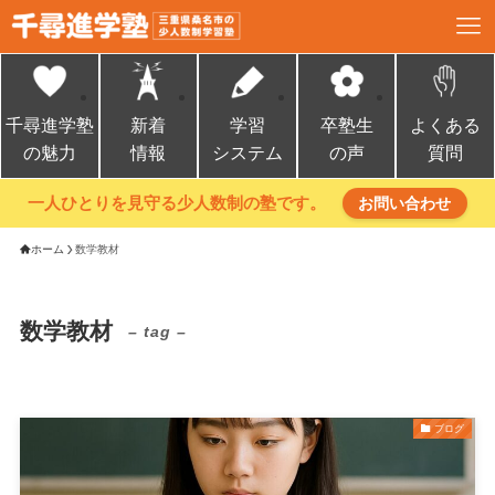
千尋進学塾
新着
学習
卒塾生
よくある
の魅力
情報
システム
の声
質問
一人ひとりを見守る少人数制の塾です。
お問い合わせ
ホーム
数学教材
数学教材
– tag –
ブログ