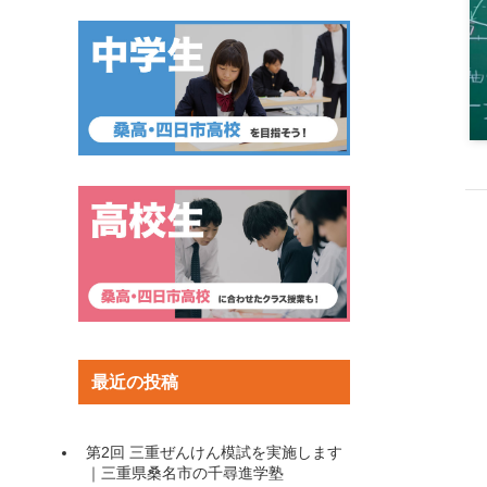
最近の投稿
第2回 三重ぜんけん模試を実施します
｜三重県桑名市の千尋進学塾