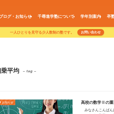
ブログ・お知らせ
千尋進学塾について
学年別案内
卒
一人ひとりを見守る少人数制の塾です。
お問い合わせ
相乗平均
– tag –
高校の数学Ⅱの重
お知らせ
みなさんこんばん