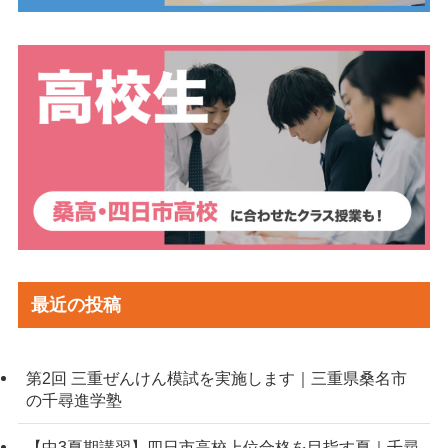
最近の投稿
第2回 三重ぜんけん模試を実施します｜三重県桑名市
の千尋進学塾
【中3夏期講習】四日市高校上位合格を目指す夏｜千尋