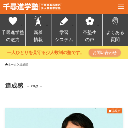
千尋進学塾
新着
学習
卒塾生
よくある
の魅力
情報
システム
の声
質問
一人ひとりを見守る少人数制の塾です。
お問い合わせ
ホーム
達成感
達成感
– tag –
高校生