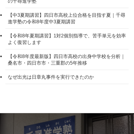
の千尋進学塾
【中3夏期講習】四日市高校上位合格を目指す夏｜千尋
進学塾の令和8年度中3夏期講習
【令和8年夏期講習】1対2個別指導で、苦手単元を効率
よく復習します
【令和8年度最新版】四日市高校の出身中学校を分析｜
桑名市・四日市市・三重郡の5年推移
なぜ出光は日章丸事件を実行できたのか