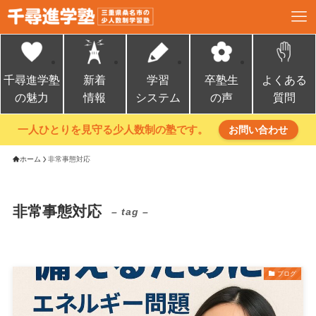
千尋進学塾
新着
学習
卒塾生
よくある
の魅力
情報
システム
の声
質問
一人ひとりを見守る少人数制の塾です。
お問い合わせ
ホーム
非常事態対応
非常事態対応
– tag –
ブログ