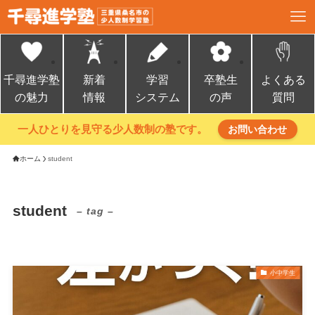
千尋進学塾
新着
学習
卒塾生
よくある
の魅力
情報
システム
の声
質問
一人ひとりを見守る少人数制の塾です。
お問い合わせ
ホーム
student
student
– tag –
小中学生