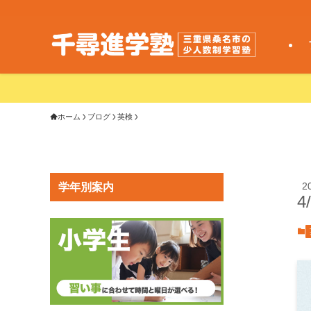
ホーム
ブログ
英検
2
学年別案内
4