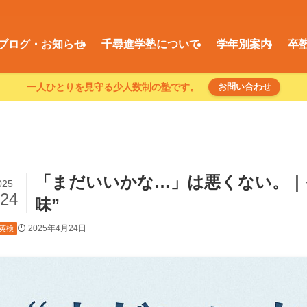
ブログ・お知らせ
千尋進学塾について
学年別案内
卒
一人ひとりを見守る少人数制の塾です。
お問い合わせ
「まだいいかな…」は悪くない。｜
025
/24
味”
2025年4月24日
英検