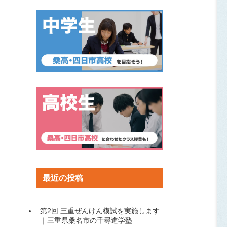
最近の投稿
第2回 三重ぜんけん模試を実施します
｜三重県桑名市の千尋進学塾