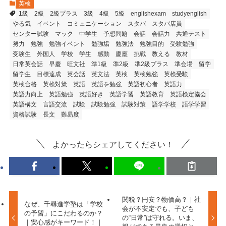
英検
1級
2級
2級プラス
3級
4級
5級
englishexam
studyenglish
やる気
イベント
コミュニケーション
スタバ
スタバ店員
センター試験
マック
中学生
予想問題
会話
会話力
共通テスト
努力
勉強
勉強イベント
勉強垢
勉強法
勉強目的
受験勉強
受験生
外国人
学校
学生
感動
慶應
挑戦
教える
教材
日常英会話
早慶
旺文社
準1級
準2級
準2級プラス
準会場
留学
留学生
目標達成
英会話
英文法
英検
英検勉強
英検受験
英検合格
英検対策
英語
英語を勉強
英語初心者
英語力
英語力向上
英語勉強
英語好き
英語学習
英語教育
英語検定協会
英語構文
言語交流
試験
試験勉強
試験対策
語学学校
語学学習
資格試験
長文
難易度
よかったらシェアしてください！
関税？円安？物価高？｜社
なぜ、千尋進学塾は「学校
会が不安定でも、子ども
の予習」にこだわるのか？
の“日常”は守れる。いま、
｜安心感がキーワード！｜