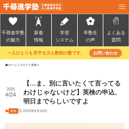
千尋進学塾
新着
学習
卒塾生
よくある
の魅力
情報
システム
の声
質問
一人ひとりを見守る少人数制の塾です。
お問い合わせ
ホーム
ブログ
英検
【…ま、別に言いたくて言ってる
2025
わけじゃないけど】英検の申込、
4/24
明日までらしいですよ
2025年4月24日
英検