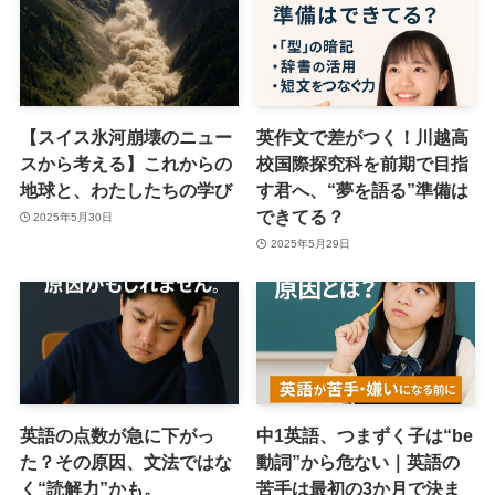
【スイス氷河崩壊のニュー
英作文で差がつく！川越高
スから考える】これからの
校国際探究科を前期で目指
地球と、わたしたちの学び
す君へ、“夢を語る”準備は
できてる？
2025年5月30日
2025年5月29日
英語の点数が急に下がっ
中1英語、つまずく子は“be
た？その原因、文法ではな
動詞”から危ない｜英語の
く“読解力”かも。
苦手は最初の3か月で決ま