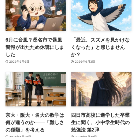
6月に台風？桑名市で暴風
「最近、スズメを見かけな
警報が出たため休講にしま
くなった」と感じません
した
か？
2026年6月6日
2026年6月3日
京大・阪大・名大の数学は
四日市高校に進学した卒業
何が違うのか――「難しさ
生に聞く、小中学生時代の
の種類」を考える
勉強法 第2弾
2026年5月26日
2026年5月20日