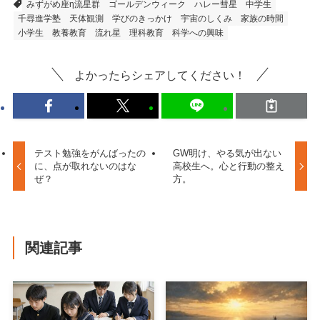
みずがめ座η流星群
ゴールデンウィーク
ハレー彗星
中学生
千尋進学塾
天体観測
学びのきっかけ
宇宙のしくみ
家族の時間
小学生
教養教育
流れ星
理科教育
科学への興味
よかったらシェアしてください！
テスト勉強をがんばったの
GW明け、やる気が出ない
に、点が取れないのはな
高校生へ。心と行動の整え
ぜ？
方。
関連記事