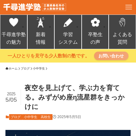
千尋進学塾
新着
学習
卒塾生
よくある
の魅力
情報
システム
の声
質問
一人ひとりを見守る少人数制の塾です。
お問い合わせ
ホーム
ブログ
小中学生
夜空を見上げて、学ぶ力を育て
2025
る。みずがめ座η流星群をきっか
5/05
けに
2025年5月5日
ブログ
小中学生
高校生