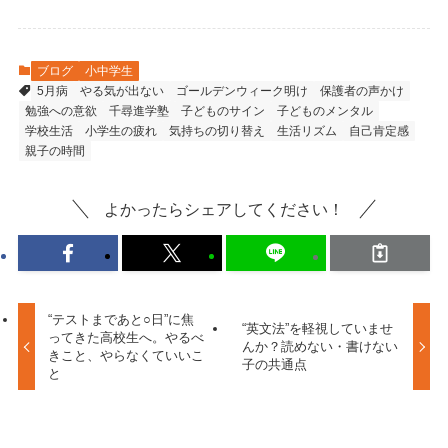
ブログ
小中学生
5月病
やる気が出ない
ゴールデンウィーク明け
保護者の声かけ
勉強への意欲
千尋進学塾
子どものサイン
子どものメンタル
学校生活
小学生の疲れ
気持ちの切り替え
生活リズム
自己肯定感
親子の時間
よかったらシェアしてください！
“テストまであと○日”に焦
“英文法”を軽視していませ
ってきた高校生へ。やるべ
んか？読めない・書けない
きこと、やらなくていいこ
子の共通点
と