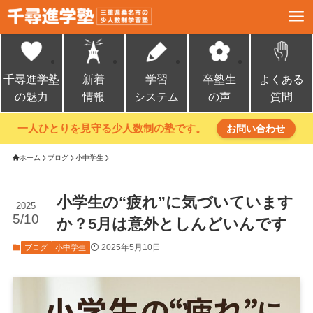
千尋進学塾
新着
学習
卒塾生
よくある
の魅力
情報
システム
の声
質問
一人ひとりを見守る少人数制の塾です。
お問い合わせ
ホーム
ブログ
小中学生
小学生の“疲れ”に気づいています
2025
5/10
か？5月は意外としんどいんです
2025年5月10日
ブログ
小中学生