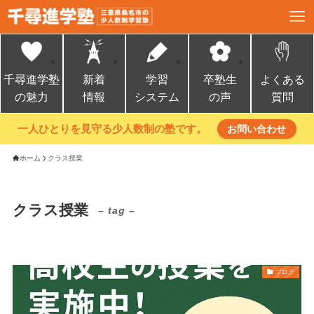
千尋進学塾
新着
学習
卒塾生
よくある
の魅力
情報
システム
の声
質問
一人ひとりを見守る少人数制の塾です。
お問い合わせ
ホーム
クラス授業
クラス授業
– tag –
ブログ