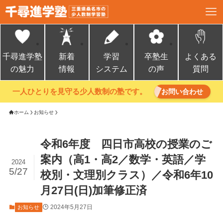
千尋進学塾
新着
学習
卒塾生
よくある
の魅力
情報
システム
の声
質問
一人ひとりを見守る少人数制の塾です。
お問い合わせ
ホーム
お知らせ
令和6年度 四日市高校の授業のご
案内（高1・高2／数学・英語／学
2024
5/27
校別・文理別クラス）／令和6年10
月27日(日)加筆修正済
2024年5月27日
お知らせ