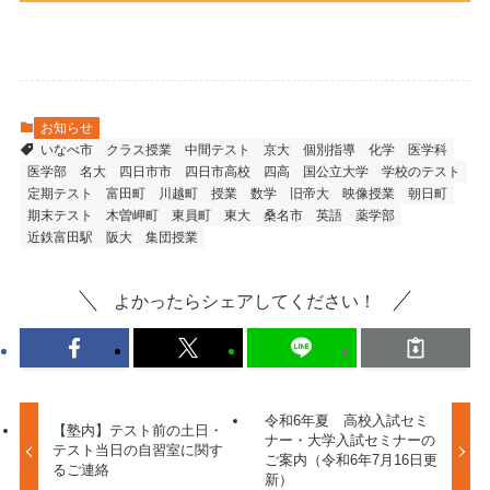
お知らせ
いなべ市
クラス授業
中間テスト
京大
個別指導
化学
医学科
医学部
名大
四日市市
四日市高校
四高
国公立大学
学校のテスト
定期テスト
富田町
川越町
授業
数学
旧帝大
映像授業
朝日町
期末テスト
木曽岬町
東員町
東大
桑名市
英語
薬学部
近鉄富田駅
阪大
集団授業
よかったらシェアしてください！
令和6年夏 高校入試セミ
【塾内】テスト前の土日・
ナー・大学入試セミナーの
テスト当日の自習室に関す
ご案内（令和6年7月16日更
るご連絡
新）