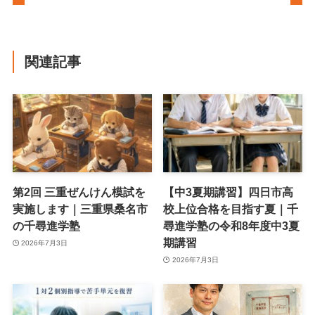
関連記事
第2回 三重ぜんけん模試を
【中3夏期講習】四日市高
実施します｜三重県桑名市
校上位合格を目指す夏｜千
の千尋進学塾
尋進学塾の令和8年度中3夏
期講習
2026年7月3日
2026年7月3日