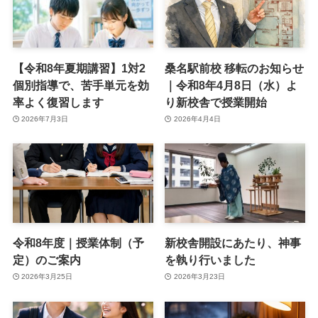
【令和8年夏期講習】1対2
桑名駅前校 移転のお知らせ
個別指導で、苦手単元を効
｜令和8年4月8日（水）よ
率よく復習します
り新校舎で授業開始
2026年7月3日
2026年4月4日
令和8年度｜授業体制（予
新校舎開設にあたり、神事
定）のご案内
を執り行いました
2026年3月25日
2026年3月23日