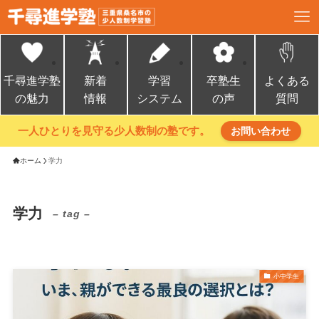
千尋進学塾
新着
学習
卒塾生
よくある
の魅力
情報
システム
の声
質問
一人ひとりを見守る少人数制の塾です。
お問い合わせ
ホーム
学力
学力
– tag –
小中学生