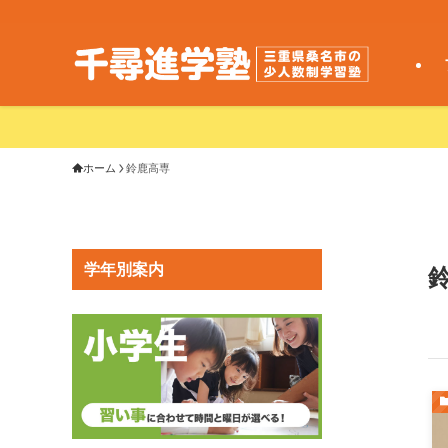
ホーム
鈴鹿高専
学年別案内