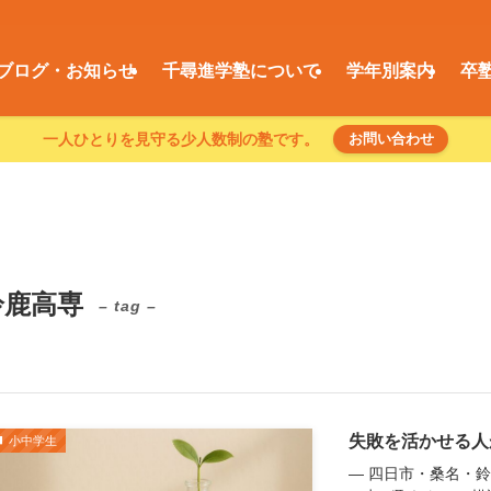
ブログ・お知らせ
千尋進学塾について
学年別案内
卒
一人ひとりを見守る少人数制の塾です。
お問い合わせ
鈴鹿高専
– tag –
失敗を活かせる人
小中学生
― 四日市・桑名・