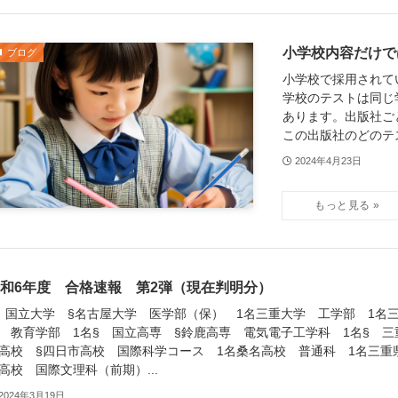
小学校内容だけで
ブログ
小学校で採用されて
学校のテストは同じ
あります。出版社ご
この出版社のどのテス
2024年4月23日
和6年度 合格速報 第2弾（現在判明分）
 国立大学 §名古屋大学 医学部（保） 1名三重大学 工学部 1名
 教育学部 1名§ 国立高専 §鈴鹿高専 電気電子工学科 1名§ 三
高校 §四日市高校 国際科学コース 1名桑名高校 普通科 1名三重
高校 国際文理科（前期）...
2024年3月19日