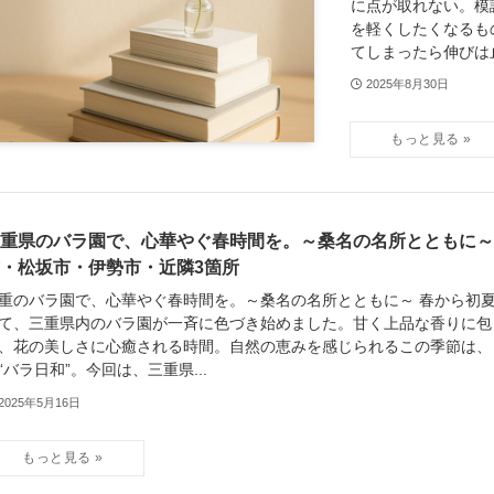
に点が取れない。模
を軽くしたくなるも
てしまったら伸びは止
2025年8月30日
重県のバラ園で、心華やぐ春時間を。～桑名の名所とともに～
・松坂市・伊勢市・近隣3箇所
重のバラ園で、心華やぐ春時間を。～桑名の名所とともに～ 春から初
て、三重県内のバラ園が一斉に色づき始めました。甘く上品な香りに包
、花の美しさに心癒される時間。自然の恵みを感じられるこの季節は、
“バラ日和”。今回は、三重県...
2025年5月16日