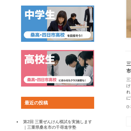
三
市
三
け
れ
に
最近の投稿
第2回 三重ぜんけん模試を実施します
｜三重県桑名市の千尋進学塾