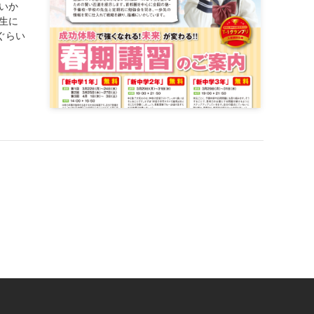
いか
生に
ぐらい