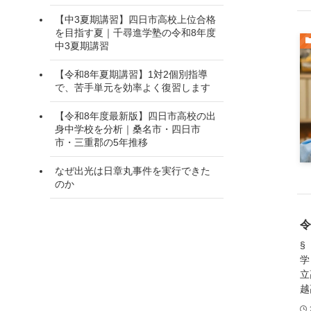
【中3夏期講習】四日市高校上位合格
を目指す夏｜千尋進学塾の令和8年度
中3夏期講習
【令和8年夏期講習】1対2個別指導
で、苦手単元を効率よく復習します
【令和8年度最新版】四日市高校の出
身中学校を分析｜桑名市・四日市
市・三重郡の5年推移
なぜ出光は日章丸事件を実行できた
のか
令
§
学
立
越