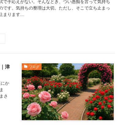
試で手応えがない。そんなとき、つい愚痴を言って気持ち
のです。気持ちの整理は大切。ただし、そこで立ち止まっ
まります...
｜津
ブログ
夏にか
ま
まさ