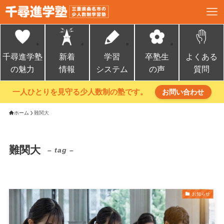
千尋進学塾
新着
学習
卒塾生
よくある
の魅力
情報
システム
の声
質問
一人ひとりを見守る少人数制の塾です。
お問い合わせ
ホーム
難関大
難関大
– tag –
お知らせ