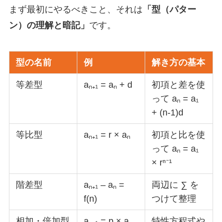
まず最初にやるべきこと、それは
「型（パター
ン）の理解と暗記」
です。
型の名前
例
解き方の基本
等差型
aₙ₊₁ = aₙ + d
初項と差を使
って aₙ = a₁
+ (n-1)d
等比型
aₙ₊₁ = r × aₙ
初項と比を使
って aₙ = a₁
× rⁿ⁻¹
階差型
aₙ₊₁ – aₙ =
両辺に ∑ を
f(n)
つけて整理
相加・倍加型
aₙ₊₁ = p × aₙ
特性方程式や