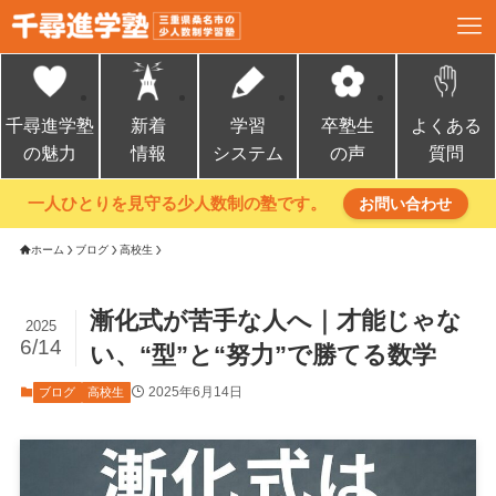
千尋進学塾
新着
学習
卒塾生
よくある
の魅力
情報
システム
の声
質問
一人ひとりを見守る少人数制の塾です。
お問い合わせ
ホーム
ブログ
高校生
漸化式が苦手な人へ｜才能じゃな
2025
6/14
い、“型”と“努力”で勝てる数学
2025年6月14日
ブログ
高校生