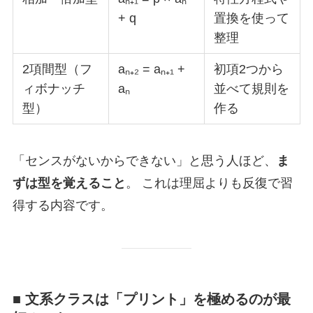
+ q
置換を使って
整理
2項間型（フ
aₙ₊₂ = aₙ₊₁ +
初項2つから
ィボナッチ
aₙ
並べて規則を
型）
作る
「センスがないからできない」と思う人ほど、
ま
ずは型を覚えること
。 これは理屈よりも反復で習
得する内容です。
■ 文系クラスは「プリント」を極めるのが最