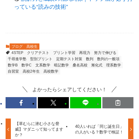
っている“読みの技術”
ブログ
高校生
4STEP
クリアテスト
プリント学習
再現力
努力で伸びる
千尋進学塾
型別プリント
定期テスト対策
数列
数列の一般項
数学B
数学C
文系数学
暗記数学
桑名高校
漸化式
理系数学
自習室
高校2年生
高校数学
よかったらシェアしてください！
【草むらに潜む小さな脅
40人いれば「同じ誕生日」
威】マダニって知ってます
の人がいる？数学で検証！
か？