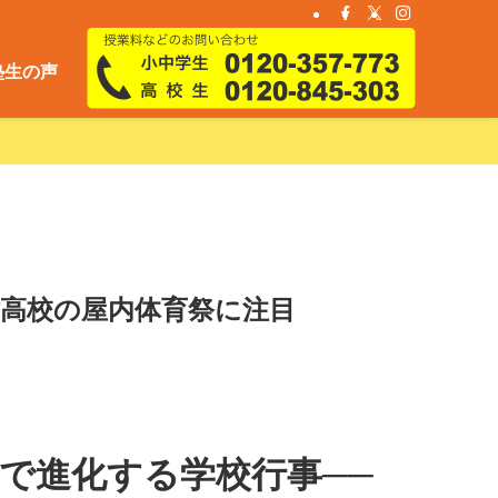
塾生の声
津高校の屋内体育祭に注目
で進化する学校行事──