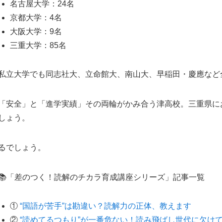
名古屋大学：24名
京都大学：4名
大阪大学：9名
三重大学：85名
私立大学でも同志社大、立命館大、南山大、早稲田・慶應など
「安全」と「進学実績」その両輪がかみ合う津高校。三重県にお
しょう。
るでしょう。
📚「差のつく！読解のチカラ育成講座シリーズ」記事一覧
①
“国語が苦手”は勘違い？読解力の正体、教えます
②
“読めてるつもり”が一番危ない！読み飛ばし世代に欠け