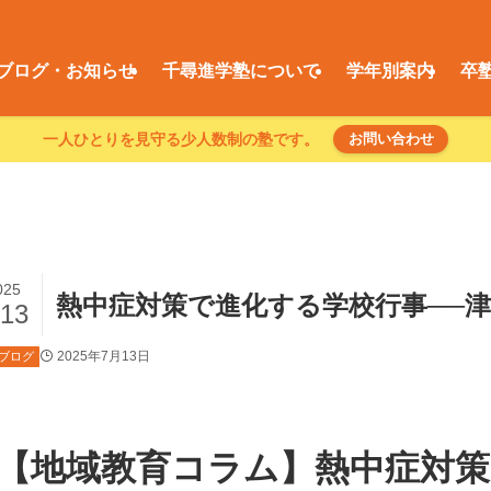
ブログ・お知らせ
千尋進学塾について
学年別案内
卒
一人ひとりを見守る少人数制の塾です。
お問い合わせ
025
熱中症対策で進化する学校行事──
/13
2025年7月13日
ブログ
【地域教育コラム】熱中症対策