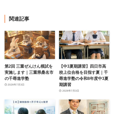
関連記事
第2回 三重ぜんけん模試を
【中3夏期講習】四日市高
実施します｜三重県桑名市
校上位合格を目指す夏｜千
の千尋進学塾
尋進学塾の令和8年度中3夏
期講習
2026年7月3日
2026年7月3日