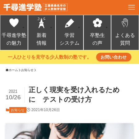
千尋進学塾
新着
学習
卒塾生
よくある
の魅力
情報
システム
の声
質問
一人ひとりを見守る少人数制の塾です。
お問い合わせ
ホーム
お知らせ
正しく現実を受け入れるため
2021
10/26
に テストの受け方
2021年10月26日
お知らせ