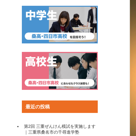
最近の投稿
第2回 三重ぜんけん模試を実施します
｜三重県桑名市の千尋進学塾