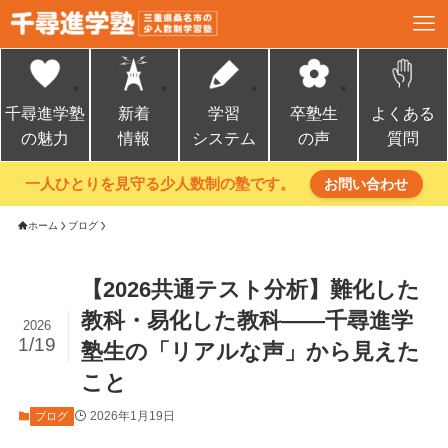
千尋進学塾
新着
学習
卒塾生
よくある
の魅力
情報
システム
の声
質問
一人ひとりを見守る少人数制の塾です。
お問い合わせ
ホーム
ブログ
【2026共通テスト分析】難化した
教科・易化した教科――千尋進学
2026
1/19
塾生の「リアルな声」から見えた
こと
2026年1月19日
ブログ