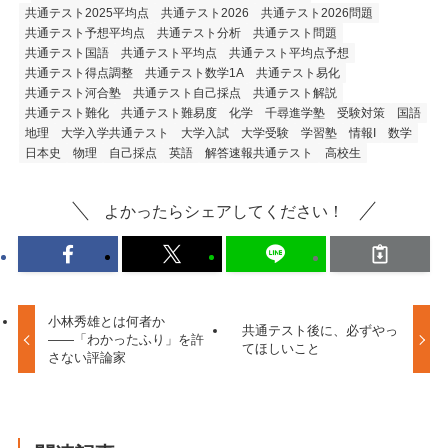
共通テスト2025平均点
共通テスト2026
共通テスト2026問題
共通テスト予想平均点
共通テスト分析
共通テスト問題
共通テスト国語
共通テスト平均点
共通テスト平均点予想
共通テスト得点調整
共通テスト数学1A
共通テスト易化
共通テスト河合塾
共通テスト自己採点
共通テスト解説
共通テスト難化
共通テスト難易度
化学
千尋進学塾
受験対策
国語
地理
大学入学共通テスト
大学入試
大学受験
学習塾
情報I
数学
日本史
物理
自己採点
英語
解答速報共通テスト
高校生
よかったらシェアしてください！
小林秀雄とは何者か
共通テスト後に、必ずやっ
――「わかったふり」を許
てほしいこと
さない評論家