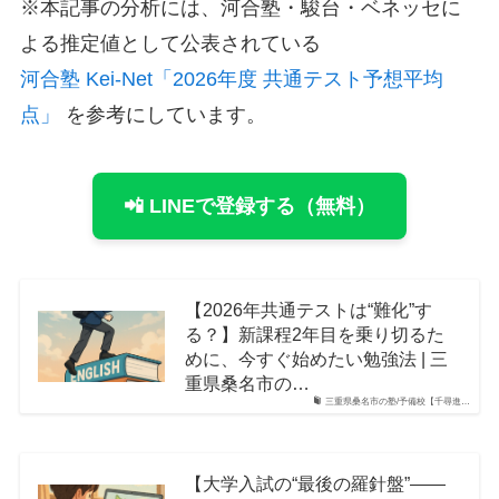
※本記事の分析には、河合塾・駿台・ベネッセに
よる推定値として公表されている
河合塾 Kei-Net「2026年度 共通テスト予想平均
点」
を参考にしています。
📲 LINEで登録する（無料）
【2026年共通テストは“難化”す
る？】新課程2年目を乗り切るた
めに、今すぐ始めたい勉強法 | 三
重県桑名市の…
三重県桑名市の塾/予備校【千尋進…
【大学入試の“最後の羅針盤”――