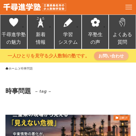
千尋進学塾
新着
学習
卒塾生
よくある
の魅力
情報
システム
の声
質問
一人ひとりを見守る少人数制の塾です。
お問い合わせ
ホーム
時事問題
時事問題
– tag –
読解力