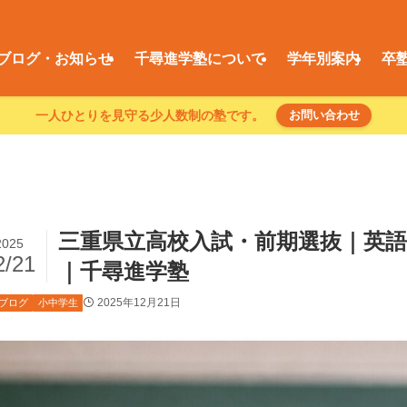
ブログ・お知らせ
千尋進学塾について
学年別案内
卒
一人ひとりを見守る少人数制の塾です。
お問い合わせ
三重県立高校入試・前期選抜｜英
2025
2/21
｜千尋進学塾
2025年12月21日
ブログ
小中学生