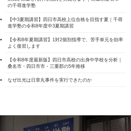
の千尋進学塾
【中3夏期講習】四日市高校上位合格を目指す夏｜千尋
進学塾の令和8年度中3夏期講習
【令和8年夏期講習】1対2個別指導で、苦手単元を効率
よく復習します
【令和8年度最新版】四日市高校の出身中学校を分析｜
桑名市・四日市市・三重郡の5年推移
なぜ出光は日章丸事件を実行できたのか