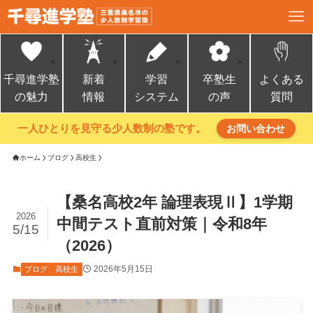
千尋進学塾
新着
学習
卒塾生
よくある
の魅力
情報
システム
の声
質問
一人ひとりを見守る少人数制の塾です。
お問い合わせ
ホーム
ブログ
高校生
【桑名高校2年 論理表現Ⅱ】1学期
2026
中間テスト直前対策｜令和8年
5/15
（2026）
2026年5月15日
ブログ
高校生