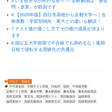
5 いま数学Ⅲが終わる君へ ― 受験勉強は『過去
問→逆算』が鉄則です
6 【2025年版】四日市高校から京都大学へ｜合
格者数・学部別傾向・東大との違いも解説！
7 テスト後の過ごし方でその後の成長が決まり
ます
8 国公立大学前期で不合格でも諦めるな｜後期
日程で逆転する受験生の共通点
ブログ
高校生
不可算名詞
中間テスト対策
代名詞
冠詞
千尋進学塾
定期テスト対策
桑名市塾
桑名駅前校
桑名高校
桑名高校英語
英作文対策
英文法
英語中間テスト
英語勉強法
論理表現
論理表現Ⅱ
高校生勉強法
高校英文法
高校英語
高校英語対策