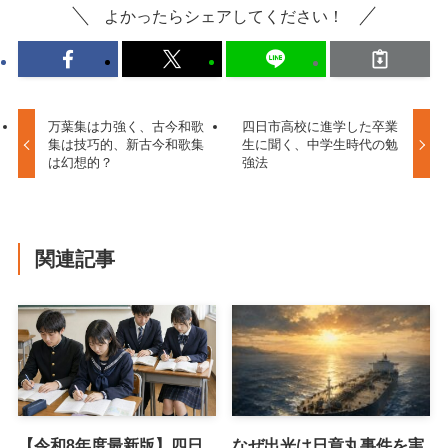
よかったらシェアしてください！
万葉集は力強く、古今和歌
四日市高校に進学した卒業
集は技巧的、新古今和歌集
生に聞く、中学生時代の勉
は幻想的？
強法
関連記事
【令和8年度最新版】四日
なぜ出光は日章丸事件を実