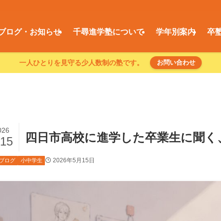
ブログ・お知らせ
千尋進学塾について
学年別案内
卒
一人ひとりを見守る少人数制の塾です。
お問い合わせ
026
四日市高校に進学した卒業生に聞く
/15
2026年5月15日
ブログ
小中学生