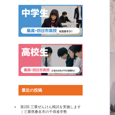
最近の投稿
第2回 三重ぜんけん模試を実施します
｜三重県桑名市の千尋進学塾