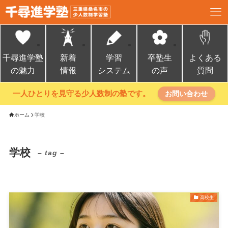
千尋進学塾
新着
学習
卒塾生
よくある
の魅力
情報
システム
の声
質問
一人ひとりを見守る少人数制の塾です。
お問い合わせ
ホーム
学校
学校
– tag –
高校生