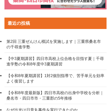
最近の投稿
第2回 三重ぜんけん模試を実施します｜三重県桑名市
の千尋進学塾
【中3夏期講習】四日市高校上位合格を目指す夏｜千尋
進学塾の令和8年度中3夏期講習
【令和8年夏期講習】1対2個別指導で、苦手単元を効率
よく復習します
【令和8年度最新版】四日市高校の出身中学校を分析｜
桑名市・四日市市・三重郡の5年推移
なぜ出光は日章丸事件を実行できたのか