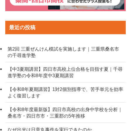
最近の投稿
第2回 三重ぜんけん模試を実施します｜三重県桑名市
の千尋進学塾
【中3夏期講習】四日市高校上位合格を目指す夏｜千尋
進学塾の令和8年度中3夏期講習
【令和8年夏期講習】1対2個別指導で、苦手単元を効率
よく復習します
【令和8年度最新版】四日市高校の出身中学校を分析｜
桑名市・四日市市・三重郡の5年推移
なぜ出光は日章丸事件を実行できたのか