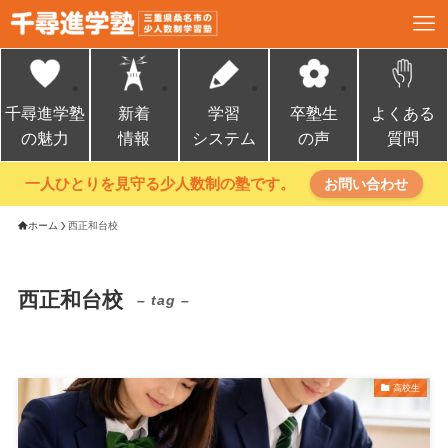
千尋進学塾
新着
学習
卒塾生
よくある
の魅力
情報
システム
の声
質問
一人ひとりを見守る少人数制の塾です。
お問い合わせ
ホーム
西正和台校
西正和台校
– tag –
高校生