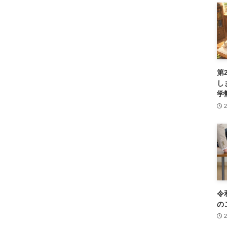
第
し
学
令
の