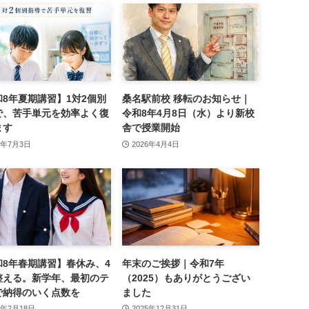
和8年夏期講習】1対2個別
桑名駅前校 移転のお知らせ｜
で、苦手単元を効率よく復
令和8年4月8日（水）より新校
ます
舎で授業開始
6年7月3日
2026年4月4日
和8年春期講習】春休み、4
年末のご挨拶｜令和7年
整える。新学年、最初のテ
（2025）もありがとうござい
で納得のいく点数を
ました
6年2月18日
2025年12月31日