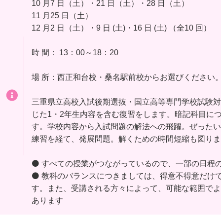
10 月7 日（土）・21 日（土）・28 日（土）
11 月25 日（土）
12 月2 日（土）・9 日 (土)・16 日 (土) （全10 回）
時 間： 13：00～18：20
場 所：西正和台校・桑名駅前校からお選びください
三重県立高校入試後期選抜・国立高等専門学校試験対
じた1・2年生内容を含む復習をします。暗記科目につ
す。学校内容から入試問題の解法への飛躍。ぜったい
練習を経て、発展問題。解くための時間短縮も図りま
⚫ すべての授業がつながっているので、一部の日程
⚫ 教科のバランスにつきましては、得意不得意だけ
す。また、受講される方々によって、可能な範囲でよ
あります