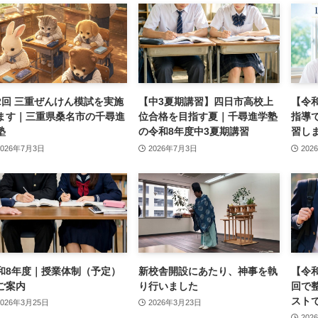
2回 三重ぜんけん模試を実施
【中3夏期講習】四日市高校上
【令
ます｜三重県桑名市の千尋進
位合格を目指す夏｜千尋進学塾
指導
塾
の令和8年度中3夏期講習
習し
2026年7月3日
2026年7月3日
202
和8年度｜授業体制（予定）
新校舎開設にあたり、神事を執
【令
ご案内
り行いました
回で
スト
2026年3月25日
2026年3月23日
202