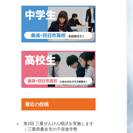
最近の投稿
第2回 三重ぜんけん模試を実施します
｜三重県桑名市の千尋進学塾