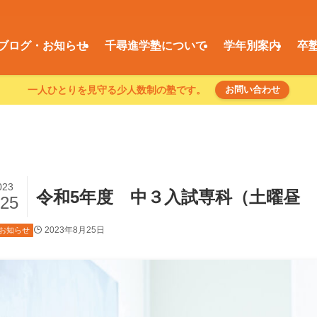
ブログ・お知らせ
千尋進学塾について
学年別案内
卒
一人ひとりを見守る少人数制の塾です。
お問い合わせ
023
令和5年度 中３入試専科（土曜昼
/25
2023年8月25日
お知らせ