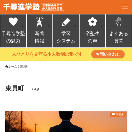
千尋進学塾
新着
学習
卒塾生
よくある
の魅力
情報
システム
の声
質問
一人ひとりを見守る少人数制の塾です。
お問い合わせ
ホーム
東員町
東員町
– tag –
高校生