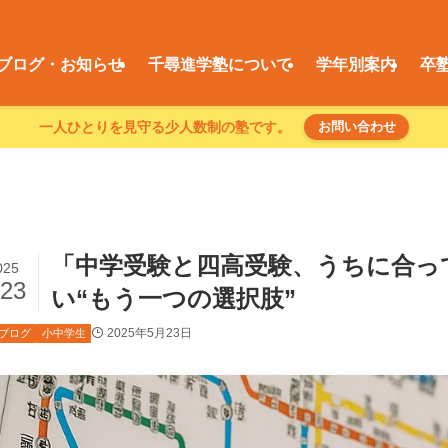
ブログ・お知らせ
千尋進学塾について
学年別案内
卒
一人ひとりを見守る少人数制の塾です。
お問い合わせ
「中学受験と四高受験、うちに合っ
025
/23
い“もう一つの選択肢”
2025年5月23日
ブログ
小中学生