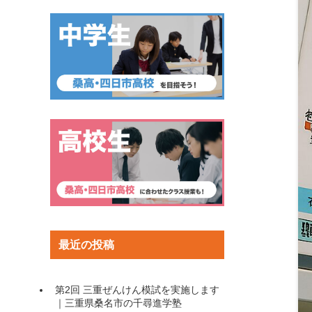
最近の投稿
第2回 三重ぜんけん模試を実施します
｜三重県桑名市の千尋進学塾