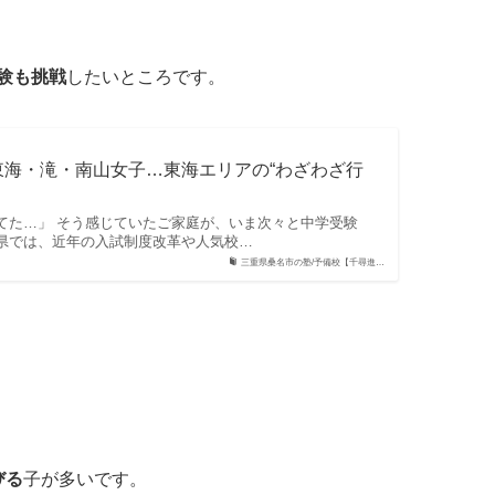
験も挑戦
したいところです。
海・滝・南山女子…東海エリアの“わざわざ行
てた…」 そう感じていたご家庭が、いま次々と中学受験
県では、近年の入試制度改革や人気校…
三重県桑名市の塾/予備校【千尋進…
びる
子が多いです。