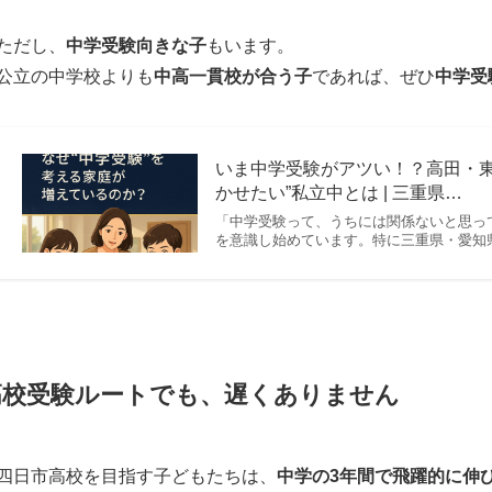
ただし、
中学受験向きな子
もいます。
公立の中学校よりも
中高一貫校が合う子
であれば、ぜひ
中学受
いま中学受験がアツい！？高田・東
かせたい”私立中とは | 三重県…
「中学受験って、うちには関係ないと思っ
を意識し始めています。特に三重県・愛知
高校受験ルートでも、遅くありません
四日市高校を目指す子どもたちは、
中学の3年間で飛躍的に伸