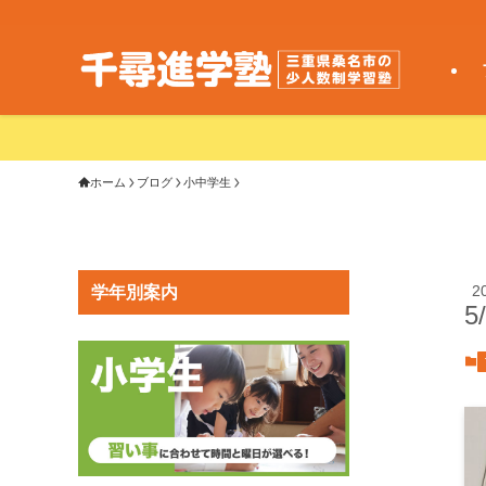
ホーム
ブログ
小中学生
2
学年別案内
5