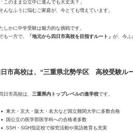
「このまま公立中に進んでも大丈夫？」
そんなふうに悩むご家庭が、今とても増えています。
たしかに中学受験は魅力的な挑戦です。
でも一方で、
「地元から四日市高校を目指すルート」
が、今ふ
四日市高校は、“三重県北勢学区 高校受験ル
四日市高校は、
三重県内トップレベルの進学校
です。
東大・京大・阪大・名大など国立難関大学に多数合格
国公立の医学部医学科への合格者多数
SSH・SGH指定校で探究活動や英語教育も充実